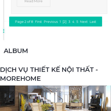
Read More
Page 2 of 8
First
Previous
1
[2]
3
4
5
Next
Last
ALBUM
DỊCH VỤ THIẾT KẾ NỘI THẤT -
MOREHOME