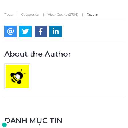
Tags:
|
Categories:
|
View Count (2796)
|
Return
About the Author
DANH MỤC TIN