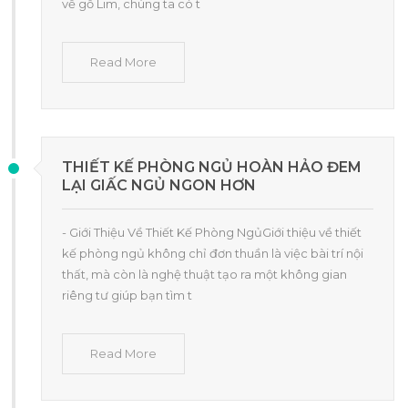
về gỗ Lim, chúng ta có t
Read More
THIẾT KẾ PHÒNG NGỦ HOÀN HẢO ĐEM
LẠI GIẤC NGỦ NGON HƠN
- Giới Thiệu Về Thiết Kế Phòng NgủGiới thiệu về thiết
kế phòng ngủ không chỉ đơn thuần là việc bài trí nội
thất, mà còn là nghệ thuật tạo ra một không gian
riêng tư giúp bạn tìm t
Read More