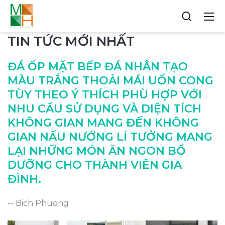
TIN TỨC MỚI NHẤT
ĐÁ ỐP MẶT BẾP ĐÁ NHÂN TẠO
MÀU TRẮNG THOẢI MÁI UỐN CONG
TÙY THEO Ý THÍCH PHÙ HỢP VỚI
NHU CẦU SỬ DỤNG VÀ DIỆN TÍCH
KHÔNG GIAN MANG ĐẾN KHÔNG
GIAN NẤU NƯỚNG LÍ TƯỞNG MANG
LẠI NHỮNG MÓN ĂN NGON BỔ
DƯỠNG CHO THÀNH VIÊN GIA
ĐÌNH.
-- Bich Phuong