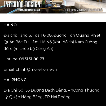
HÀ NỘI
Điạ chỉ: Tầng 3, Tòa T6-08, Đường Tôn Quang Phiệt,
Quận Bắc Từ Liêm, Hà Nội(Khu đô thị Nam Cường,
đối diện chéo bộ Công An)
Hotline:
093131.88.77
Email chinh@morehome.vn
HẢI PHÒNG
Địa Chỉ: Số 155 Đường Bạch Đằng, Phường Thượng
Lý, Quận Hồng Bàng, TP Hải Phòng