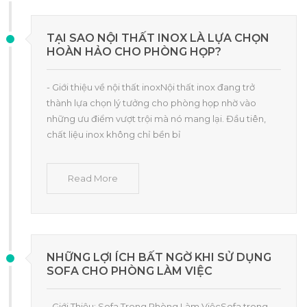
TẠI SAO NỘI THẤT INOX LÀ LỰA CHỌN
HOÀN HẢO CHO PHÒNG HỌP?
- Giới thiệu về nội thất inoxNội thất inox đang trở
thành lựa chọn lý tưởng cho phòng họp nhờ vào
những ưu điểm vượt trội mà nó mang lại. Đầu tiên,
chất liệu inox không chỉ bền bỉ
Read More
NHỮNG LỢI ÍCH BẤT NGỜ KHI SỬ DỤNG
SOFA CHO PHÒNG LÀM VIỆC
- Giới Thiệu: Sofa Trong Phòng Làm ViệcSofa trong