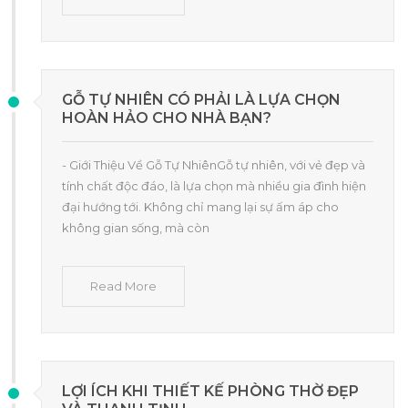
GỖ TỰ NHIÊN CÓ PHẢI LÀ LỰA CHỌN
HOÀN HẢO CHO NHÀ BẠN?
- Giới Thiệu Về Gỗ Tự NhiênGỗ tự nhiên, với vẻ đẹp và
tính chất độc đáo, là lựa chọn mà nhiều gia đình hiện
đại hướng tới. Không chỉ mang lại sự ấm áp cho
không gian sống, mà còn
Read More
LỢI ÍCH KHI THIẾT KẾ PHÒNG THỜ ĐẸP