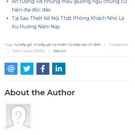
Ấn tượng với những mẫu giường ngủ chung cư
hiện đại độc đáo
Tại Sao Thiết Kế Nội Thất Phòng Khách Nhỏ Là
Xu Hướng Năm Nay
Tags:
tủ bếp gỗ
,
tủ bếp gỗ tự nhiên
,
tủ bếp tân cổ điển
|
Categories:
|
View Count (3056)
|
Return
About the Author