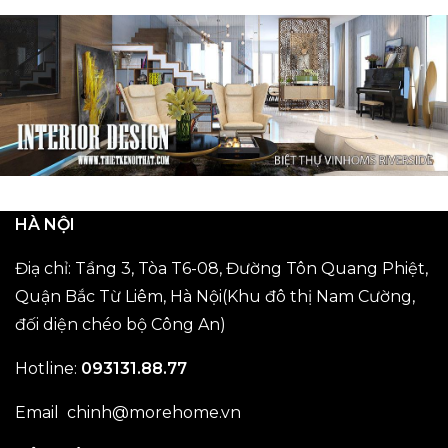
HÀ NỘI
Điạ chỉ: Tầng 3, Tòa T6-08, Đường Tôn Quang Phiệt,
Quận Bắc Từ Liêm, Hà Nội(Khu đô thị Nam Cường,
đối diện chéo bộ Công An)
Hotline:
093131.88.77
Email chinh@morehome.vn