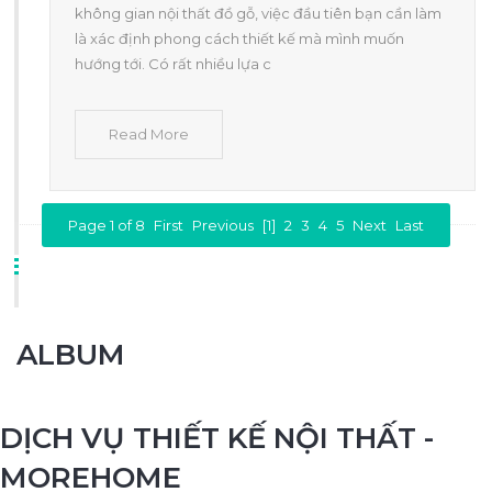
không gian nội thất đồ gỗ, việc đầu tiên bạn cần làm
là xác định phong cách thiết kế mà mình muốn
hướng tới. Có rất nhiều lựa c
Read More
Page 1 of 8
First
Previous
[1]
2
3
4
5
Next
Last
ALBUM
DỊCH VỤ THIẾT KẾ NỘI THẤT -
MOREHOME