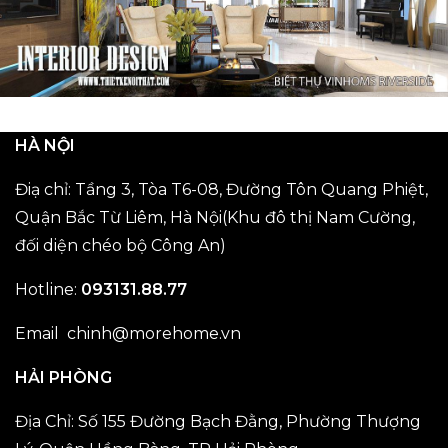
HÀ NỘI
Điạ chỉ: Tầng 3, Tòa T6-08, Đường Tôn Quang Phiệt,
Quận Bắc Từ Liêm, Hà Nội(Khu đô thị Nam Cường,
đối diện chéo bộ Công An)
Hotline:
093131.88.77
Email chinh@morehome.vn
HẢI PHÒNG
Địa Chỉ: Số 155 Đường Bạch Đằng, Phường Thượng