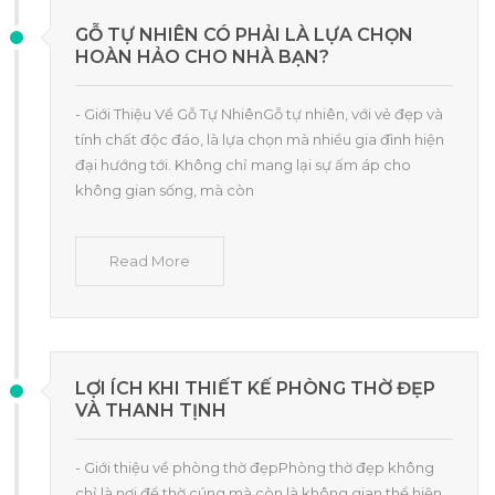
GỖ TỰ NHIÊN CÓ PHẢI LÀ LỰA CHỌN
HOÀN HẢO CHO NHÀ BẠN?
- Giới Thiệu Về Gỗ Tự NhiênGỗ tự nhiên, với vẻ đẹp và
tính chất độc đáo, là lựa chọn mà nhiều gia đình hiện
đại hướng tới. Không chỉ mang lại sự ấm áp cho
không gian sống, mà còn
Read More
LỢI ÍCH KHI THIẾT KẾ PHÒNG THỜ ĐẸP
VÀ THANH TỊNH
- Giới thiệu về phòng thờ đẹpPhòng thờ đẹp không
chỉ là nơi để thờ cúng mà còn là không gian thể hiện