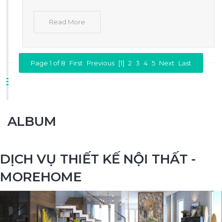
Read More
Page 1 of 8
First
Previous
[1]
2
3
4
5
Next
Last
ALBUM
DỊCH VỤ THIẾT KẾ NỘI THẤT -
MOREHOME