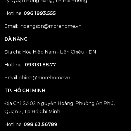
Lý, Quận Hồng Bàng, TP Hải Phòng
Hotline:
096.1993.555
Email: hoangson@morehome.vn
ĐÀ NẴNG
Địa chỉ: Hòa Hiệp Nam - Liên Chiều - ĐN
Hotline:
093131.88.77
Email: chinh@morehome.vn
TP. HỒ CHÍ MINH
Địa Chỉ: Số 02 Nguyễn Hoàng, Phường An Phú,
Quận 2, Tp Hồ Chí Minh
Hotline:
098.63.56789