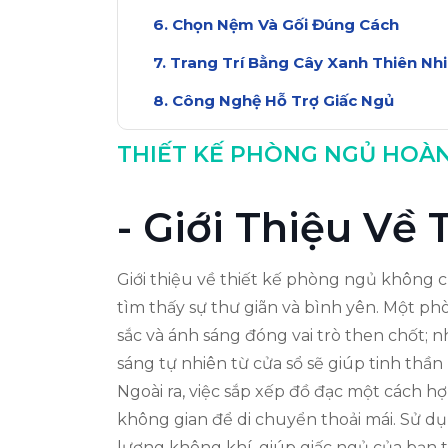
Chọn Nệm Và Gối Đúng Cách
Trang Trí Bằng Cây Xanh Thiên Nh
Công Nghệ Hỗ Trợ Giấc Ngủ
Những Lưu Ý Khi Thiết Kế Phòng
THIẾT KẾ PHÒNG NGỦ HOÀN
Kết Luận: Tạo Ra Giấc Ngủ Hoàn 
- Giới Thiệu Về
Giới thiệu về thiết kế phòng ngủ không ch
tìm thấy sự thư giãn và bình yên. Một 
sắc và ánh sáng đóng vai trò then chốt;
sáng tự nhiên từ cửa sổ sẽ giúp tinh thần
Ngoài ra, việc sắp xếp đồ đạc một cách h
không gian để di chuyển thoải mái. Sử dụ
lượng không khí, giúp giấc ngủ của bạn