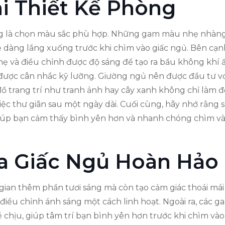
i Thiết Kế Phòng
ng là chọn màu sắc phù hợp. Những gam màu nhẹ nhàng 
dễ dàng lắng xuống trước khi chìm vào giấc ngủ. Bên cạ
ẹ và điều chỉnh được độ sáng để tạo ra bầu không khí ấ
n được cân nhắc kỹ lưỡng. Giường ngủ nên được đầu tư vớ
 đồ trang trí như tranh ảnh hay cây xanh không chỉ làm 
ệc thư giãn sau một ngày dài. Cuối cùng, hãy nhớ rằng 
iúp bạn cảm thấy bình yên hơn và nhanh chóng chìm và
Ra Giấc Ngủ Hoàn Hảo
ian thêm phần tươi sáng mà còn tạo cảm giác thoải mái 
điều chỉnh ánh sáng một cách linh hoạt. Ngoài ra, các
 chịu, giúp tâm trí bạn bình yên hơn trước khi chìm vào