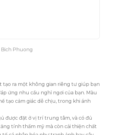
- Bich Phuong
ật tạo ra một không gian riêng tư giúp bạn
đáp ứng nhu cầu nghỉ ngơi của bạn. Màu
 tạo cảm giác dễ chịu, trong khi ánh
 được đặt ở vị trí trung tâm, và có đủ
 tăng tính thẩm mỹ mà còn cải thiện chất
 tố cá nhân hóa như tranh ảnh hay cây