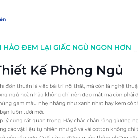
iên
 HẢO ĐEM LẠI GIẤC NGỦ NGON HƠN
-
Hảo
 Thiết Kế Phòng Ngủ
ỉ đơn thuần là việc bài trí nội thất, mà còn là nghệ thu
phòng ngủ hoàn hảo không chỉ nên đẹp mắt mà còn phải 
 những gam màu nhẹ nhàng như xanh nhạt hay kem có thể
 bạn luôn tươi mới.
ợp lý cũng rất quan trọng. Hãy chắc chắn rằng giường ngủ
ng các vật liệu tự nhiên như gỗ và vải cotton không chỉ
 trở nên sâu hơn. Cuối cùng, đừng quên thêm những yếu