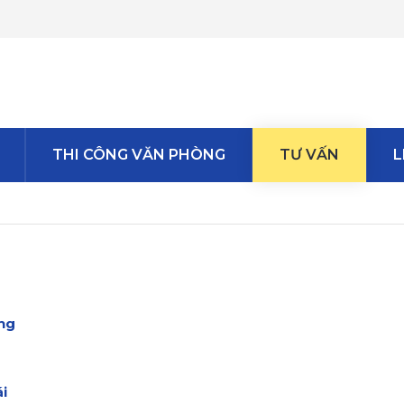
THI CÔNG VĂN PHÒNG
TƯ VẤN
L
ọng
i