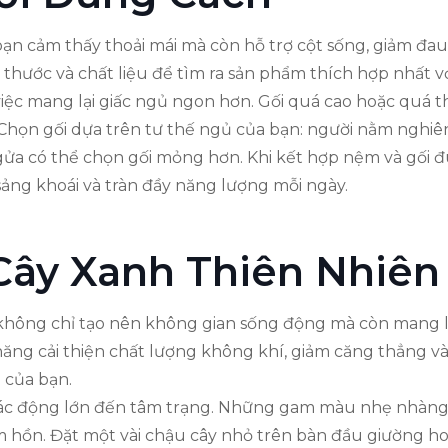
 cảm thấy thoải mái mà còn hỗ trợ cột sống, giảm đau l
hước và chất liệu để tìm ra sản phẩm thích hợp nhất vớ
ệc mang lại giấc ngủ ngon hơn. Gối quá cao hoặc quá th
 Chọn gối dựa trên tư thế ngủ của bạn: người nằm nghiê
ửa có thể chọn gối mỏng hơn. Khi kết hợp nệm và gối đú
sảng khoái và tràn đầy năng lượng mỗi ngày.
Cây Xanh Thiên Nhiên
n không chỉ tạo nên không gian sống động mà còn mang l
ăng cải thiện chất lượng không khí, giảm căng thẳng và
 của bạn.
tác động lớn đến tâm trạng. Những gam màu nhẹ nhàng, t
tâm hồn. Đặt một vài chậu cây nhỏ trên bàn đầu giường h