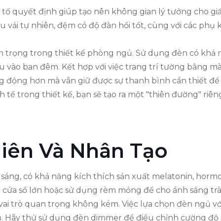
ếu tố quyết định giúp tạo nên không gian lý tưởng cho 
u vải tự nhiên, đệm có độ đàn hồi tốt, cùng với các phụ
an trọng trong thiết kế phòng ngủ. Sử dụng đèn có khả 
u vào ban đêm. Kết hợp với việc trang trí tường bằng 
ng động hơn mà vẫn giữ được sự thanh bình cần thiết để
inh tế trong thiết kế, bạn sẽ tạo ra một "thiên đường" ri
iên Và Nhân Tạo
 sáng, có khả năng kích thích sản xuất melatonin, hormo
ặt cửa sổ lớn hoặc sử dụng rèm mỏng để cho ánh sáng trà
vai trò quan trọng không kém. Việc lựa chọn đèn ngủ vớ
ngủ. Hãy thử sử dụng đèn dimmer để điều chỉnh cường độ 