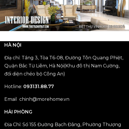
HÀ NỘI
Điạ chỉ: Tầng 3, Tòa T6-08, Đường Tôn Quang Phiệt,
Quận Bắc Từ Liêm, Hà Nội(Khu đô thị Nam Cường,
đối diện chéo bộ Công An)
Hotline:
093131.88.77
Email chinh@morehome.vn
HẢI PHÒNG
Địa Chỉ: Số 155 Đường Bạch Đằng, Phường Thượng