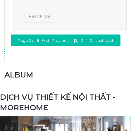
Read More
Page 2 of 8
First
Previous
1
[2]
3
4
5
Next
Last
ALBUM
DỊCH VỤ THIẾT KẾ NỘI THẤT -
MOREHOME