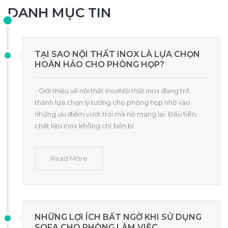
DANH MỤC TIN
TẠI SAO NỘI THẤT INOX LÀ LỰA CHỌN
HOÀN HẢO CHO PHÒNG HỌP?
- Giới thiệu về nội thất inoxNội thất inox đang trở
thành lựa chọn lý tưởng cho phòng họp nhờ vào
những ưu điểm vượt trội mà nó mang lại. Đầu tiên,
chất liệu inox không chỉ bền bỉ
Read More
NHỮNG LỢI ÍCH BẤT NGỜ KHI SỬ DỤNG
SOFA CHO PHÒNG LÀM VIỆC