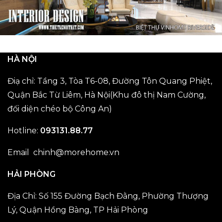
HÀ NỘI
Điạ chỉ: Tầng 3, Tòa T6-08, Đường Tôn Quang Phiệt,
Quận Bắc Từ Liêm, Hà Nội(Khu đô thị Nam Cường,
đối diện chéo bộ Công An)
Hotline:
093131.88.77
Email chinh@morehome.vn
HẢI PHÒNG
Địa Chỉ: Số 155 Đường Bạch Đằng, Phường Thượng
Lý, Quận Hồng Bàng, TP Hải Phòng