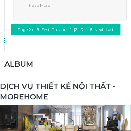
Read More
Page 2 of 8
First
Previous
1
[2]
3
4
5
Next
Last
ALBUM
DỊCH VỤ THIẾT KẾ NỘI THẤT -
MOREHOME