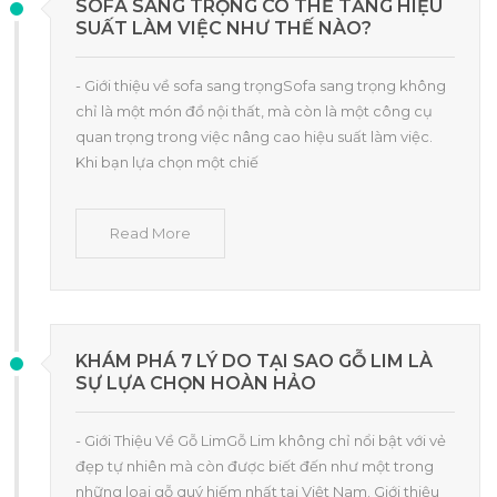
SOFA SANG TRỌNG CÓ THỂ TĂNG HIỆU
SUẤT LÀM VIỆC NHƯ THẾ NÀO?
- Giới thiệu về sofa sang trọngSofa sang trọng không
chỉ là một món đồ nội thất, mà còn là một công cụ
quan trọng trong việc nâng cao hiệu suất làm việc.
Khi bạn lựa chọn một chiế
Read More
KHÁM PHÁ 7 LÝ DO TẠI SAO GỖ LIM LÀ
SỰ LỰA CHỌN HOÀN HẢO
- Giới Thiệu Về Gỗ LimGỗ Lim không chỉ nổi bật với vẻ
đẹp tự nhiên mà còn được biết đến như một trong
những loại gỗ quý hiếm nhất tại Việt Nam. Giới thiệu