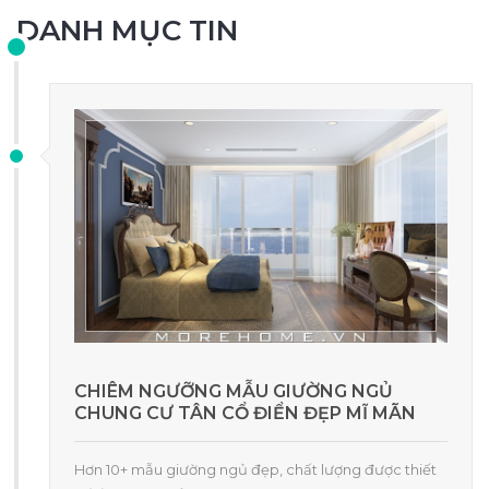
DANH MỤC TIN
CHIÊM NGƯỠNG MẪU GIƯỜNG NGỦ
CHUNG CƯ TÂN CỔ ĐIỂN ĐẸP MĨ MÃN
Hơn 10+ mẫu giường ngủ đẹp, chất lượng được thiết