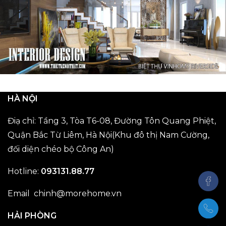
HÀ NỘI
Điạ chỉ: Tầng 3, Tòa T6-08, Đường Tôn Quang Phiệt,
Quận Bắc Từ Liêm, Hà Nội(Khu đô thị Nam Cường,
đối diện chéo bộ Công An)
Hotline:
093131.88.77
Email chinh@morehome.vn
HẢI PHÒNG