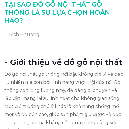
So sánh với các loại gỗ khác
TẠI SAO ĐỒ GỖ NỘI THẤT GỖ
So sánh với các loại gỗ khác
THÔNG LÀ SỰ LỰA CHỌN HOÀN
HẢO?
Lời khuyên khi chọn đồ gỗ thông
Kết luận: Tại sao nên chọn gỗ thông?
-- Bich Phuong
Kết luận: Tại sao nên chọn gỗ thông?
- Giới thiệu về đồ gỗ nội thất
Đồ gỗ nội thất gỗ thông nổi bật không chỉ vì vẻ đẹp
tự nhiên mà còn bởi tính năng vượt trội của nó. Gỗ
thông có trọng lượng nhẹ, dễ dàng di chuyển và
lắp đặt, mang lại sự linh hoạt cho không gian sống.
Một điểm đáng chú ý khác là khả năng chống mối
mọt và độ bền cao, giúp sản phẩm giữ được vẻ đẹp
theo thời gian mà không cần quá nhiều công sức