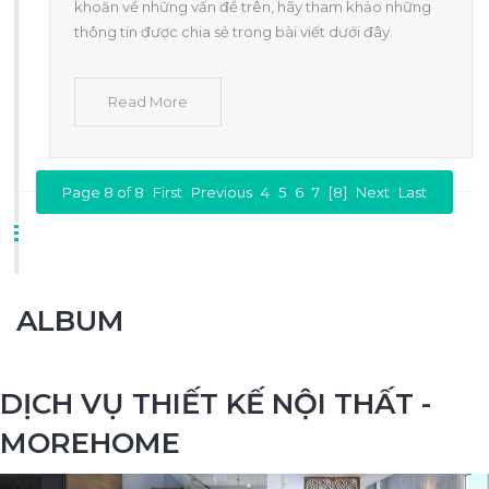
khoăn về những vấn đề trên, hãy tham khảo những
thông tin được chia sẻ trong bài viết dưới đây.
Read More
Page 8 of 8
First
Previous
4
5
6
7
[8]
Next
Last
ALBUM
DỊCH VỤ THIẾT KẾ NỘI THẤT -
MOREHOME