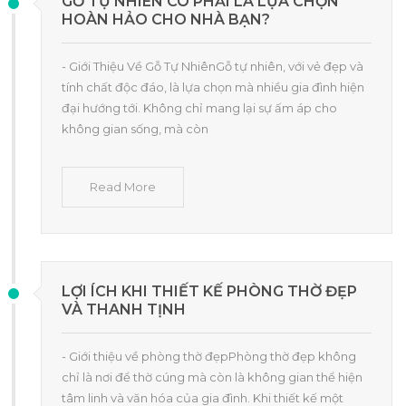
GỖ TỰ NHIÊN CÓ PHẢI LÀ LỰA CHỌN
HOÀN HẢO CHO NHÀ BẠN?
- Giới Thiệu Về Gỗ Tự NhiênGỗ tự nhiên, với vẻ đẹp và
tính chất độc đáo, là lựa chọn mà nhiều gia đình hiện
đại hướng tới. Không chỉ mang lại sự ấm áp cho
không gian sống, mà còn
Read More
LỢI ÍCH KHI THIẾT KẾ PHÒNG THỜ ĐẸP
VÀ THANH TỊNH
- Giới thiệu về phòng thờ đẹpPhòng thờ đẹp không
chỉ là nơi để thờ cúng mà còn là không gian thể hiện
tâm linh và văn hóa của gia đình. Khi thiết kế một