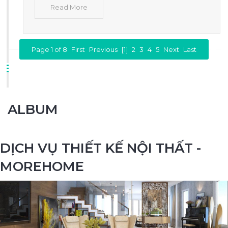
Read More
Page 1 of 8
First
Previous
[1]
2
3
4
5
Next
Last
ALBUM
DỊCH VỤ THIẾT KẾ NỘI THẤT -
MOREHOME