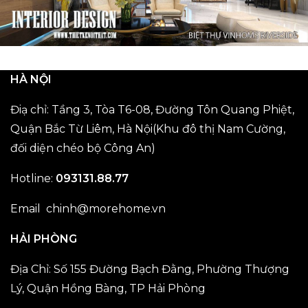
HÀ NỘI
Điạ chỉ: Tầng 3, Tòa T6-08, Đường Tôn Quang Phiệt,
Quận Bắc Từ Liêm, Hà Nội(Khu đô thị Nam Cường,
đối diện chéo bộ Công An)
Hotline:
093131.88.77
Email chinh@morehome.vn
HẢI PHÒNG
Địa Chỉ: Số 155 Đường Bạch Đằng, Phường Thượng
Lý, Quận Hồng Bàng, TP Hải Phòng