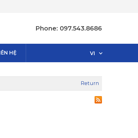
Phone: 097.543.8686
IÊN HỆ
VI
Return