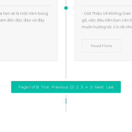
ứa hẹn sẽ là một năm bùng
- Giới Thiệu Về Không Gian
giám đốc độc đáo và đầy
gỗ, việc đầu tiên bạn cần 
muốn hướng tới. Có rất nhi
Read More
Page 1 of 8
First
Previous
[1]
2
3
4
5
Next
Last