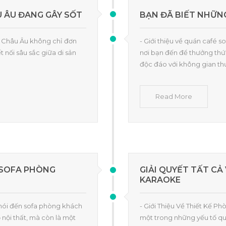
U ÂU ĐANG GÂY SỐT
BẠN ĐÃ BIẾT NHỮN
 Châu Âu không chỉ đơn
- Giới thiệu về quán café 
t nối sâu sắc giữa di sản
nơi bạn đến để thưởng th
độc đáo với không gian thư
Read More
 SOFA PHÒNG
GIẢI QUYẾT TẤT CẢ
KARAOKE
 nói đến sofa phòng khách
- Giới Thiệu Về Thiết Kế P
nội thất, mà còn là một
một trong những yếu tố qua