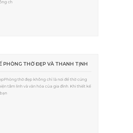
hông ch
 KẾ PHÒNG THỜ ĐẸP VÀ THANH TỊNH
đẹpPhòng thờ đẹp không chỉ là nơi để thờ cúng
ện tâm linh và văn hóa của gia đình. Khi thiết kế
 bạn