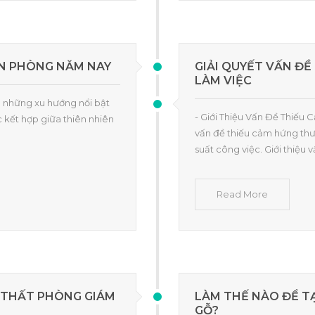
ĂN PHÒNG NĂM NAY
GIẢI QUYẾT VẤN Đ
LÀM VIỆC
g những xu hướng nổi bật
- Giới Thiệu Vấn Đề Thiếu
c kết hợp giữa thiên nhiên
vấn đề thiếu cảm hứng thư
suất công việc. Giới thiệu v
Read More
 THẤT PHÒNG GIÁM
LÀM THẾ NÀO ĐỂ T
GỖ?