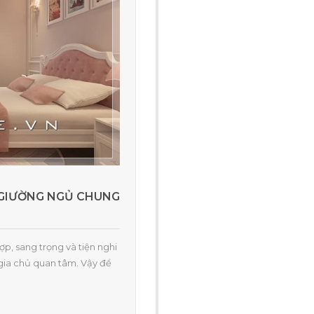
 GIƯỜNG NGỦ CHUNG
p, sang trọng và tiện nghi
 gia chủ quan tâm. Vậy để