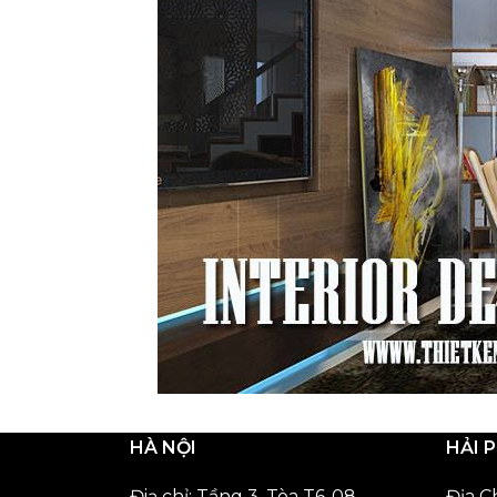
HÀ NỘI
HẢI 
Điạ chỉ: Tầng 3, Tòa T6-08,
Địa C