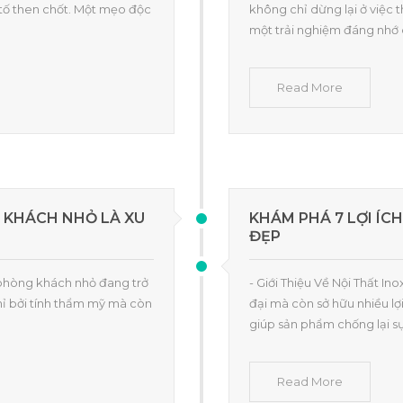
 tố then chốt. Một mẹo độc
không chỉ dừng lại ở việc 
một trải nghiệm đáng nhớ
Read More
G KHÁCH NHỎ LÀ XU
KHÁM PHÁ 7 LỢI ÍC
ĐẸP
ất phòng khách nhỏ đang trở
- Giới Thiệu Về Nội Thất In
hỉ bởi tính thẩm mỹ mà còn
đại mà còn sở hữu nhiều lợi
giúp sản phẩm chống lại s
Read More