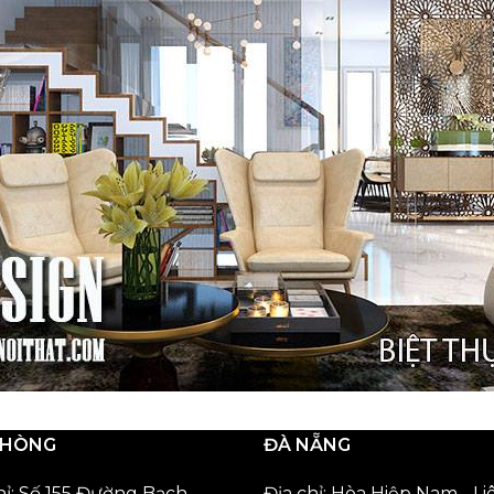
PHÒNG
ĐÀ NẴNG
hỉ: Số 155 Đường Bạch
Địa chỉ: Hòa Hiệp Nam - Li