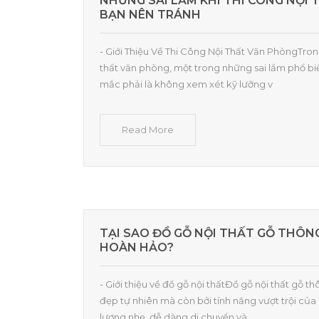
NHỮNG SAI LẦM KHI THI CÔNG NỘI
BẠN NÊN TRÁNH
- Giới Thiệu Về Thi Công Nội Thất Văn PhòngTrong
thất văn phòng, một trong những sai lầm phổ b
mắc phải là không xem xét kỹ lưỡng v
Read More
TẠI SAO ĐỒ GỖ NỘI THẤT GỖ THÔN
HOÀN HẢO?
- Giới thiệu về đồ gỗ nội thấtĐồ gỗ nội thất gỗ th
đẹp tự nhiên mà còn bởi tính năng vượt trội của
lượng nhẹ, dễ dàng di chuyển và