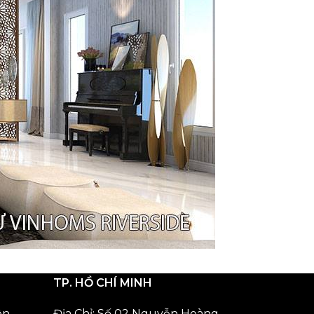
TP. HỒ CHÍ MINH
ên
Địa Chỉ: Số 02 Nguyễn Hoàng,