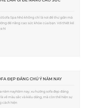
HỂ LÀM GÌ ĐỂ NÂNG CAO SỨC
hỏSofa Spa Nhỏ không chỉ là nơi để thư giãn mà
ưởng để nâng cao sức khỏe của bạn. Với thiết kế
pa N
OFA ĐẸP ĐÁNG CHÚ Ý NĂM NAY
sofa năm nayNăm nay, xu hướng sofa đẹp đáng
là về màu sắc và kiểu dáng, mà còn thể hiện sự
g cách hiện