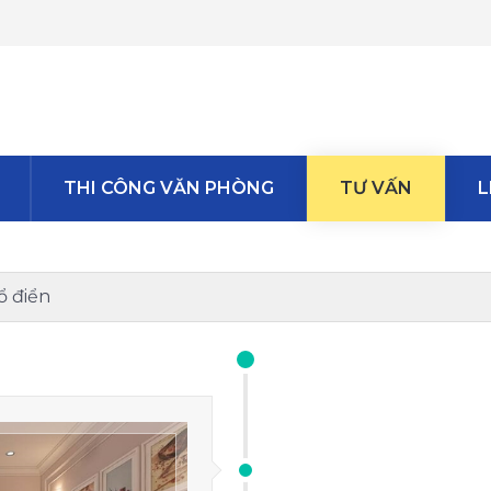
THI CÔNG VĂN PHÒNG
TƯ VẤN
L
ổ điển