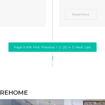
Read More
Page 3 of 8
First
Previous
1
2
[3]
4
5
Next
Last
MOREHOME