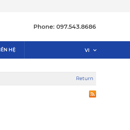
Phone: 097.543.8686
IÊN HỆ
VI
Return