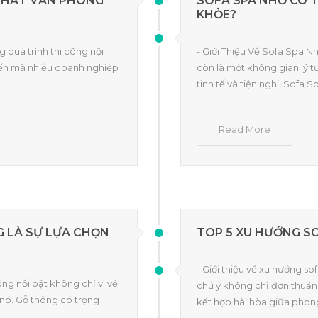
 THẤT VĂN PHÒNG
SOFA SPA NHỎ CÓ T
KHỎE?
 quá trình thi công nội
- Giới Thiệu Về Sofa Spa N
iến mà nhiều doanh nghiệp
còn là một không gian lý t
tinh tế và tiện nghi, Sofa S
Read More
G LÀ SỰ LỰA CHỌN
TOP 5 XU HƯỚNG S
- Giới thiệu về xu hướng 
ông nổi bật không chỉ vì vẻ
chú ý không chỉ đơn thuần 
 nó. Gỗ thông có trọng
kết hợp hài hòa giữa phon