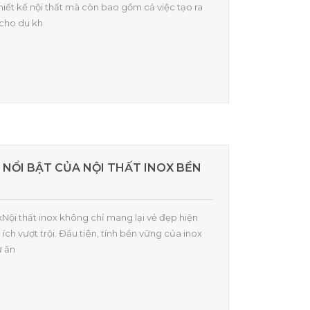
thiết kế nội thất mà còn bao gồm cả việc tạo ra
 cho du kh
H NỔI BẬT CỦA NỘI THẤT INOX BỀN
oxNội thất inox không chỉ mang lại vẻ đẹp hiện
 ích vượt trội. Đầu tiên, tính bền vững của inox
ự ăn