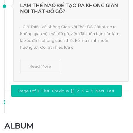
LÀM THẾ NÀO ĐỂ TẠO RA KHÔNG GIAN
NỘI THẤT ĐỒ GỖ?
- Giới Thiệu Về Không Gian Nội Thất Đồ GỗKhi tạo ra
không gian nội thất đồ gỗ, việc đầu tiên bạn cần làm
là xác định phong cách thiết kế mà mình muốn
hướng tới. Có rất nhiều lựa c
Read More
Page 1 of 8
First
Previous
[1]
2
3
4
5
Next
Last
ALBUM