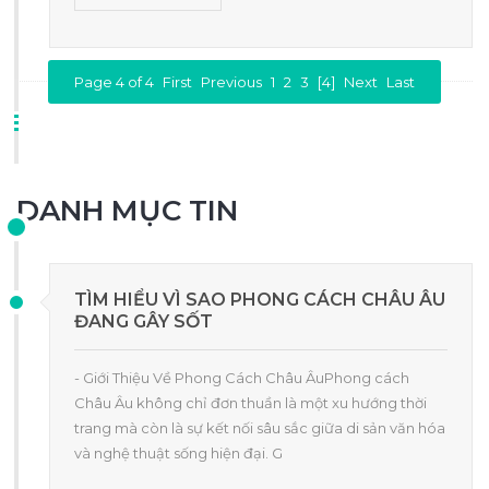
Page 4 of 4
First
Previous
1
2
3
[4]
Next
Last
DANH MỤC TIN
TÌM HIỂU VÌ SAO PHONG CÁCH CHÂU ÂU
ĐANG GÂY SỐT
- Giới Thiệu Về Phong Cách Châu ÂuPhong cách
Châu Âu không chỉ đơn thuần là một xu hướng thời
trang mà còn là sự kết nối sâu sắc giữa di sản văn hóa
và nghệ thuật sống hiện đại. G