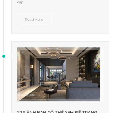
cấp
Read More
22# ẢNH BẠN CÓ THỂ XEM ĐỂ TRANG