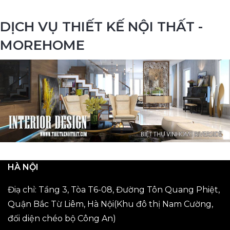
DỊCH VỤ THIẾT KẾ NỘI THẤT -
MOREHOME
HÀ NỘI
Điạ chỉ: Tầng 3, Tòa T6-08, Đường Tôn Quang Phiệt,
Quận Bắc Từ Liêm, Hà Nội(Khu đô thị Nam Cường,
đối diện chéo bộ Công An)