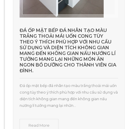
ĐÁ ỐP MẶT BẾP ĐÁ NHÂN TẠO MÀU
TRẮNG THOẢI MÁI UỐN CONG TÙY
THEO Ý THÍCH PHÙ HỢP VỚI NHU CẦU
SỬ DỤNG VÀ DIỆN TÍCH KHÔNG GIAN
MANG ĐẾN KHÔNG GIAN NẤU NƯỚNG LÍ
TƯỞNG MANG LẠI NHỮNG MÓN ĂN
NGON BỔ DƯỠNG CHO THÀNH VIÊN GIA
ĐÌNH.
Đá ốp mặt bếp đá nhân tạo màu trắng thoải mái uốn
cong tùy theo ý thích phù hợp với nhu cầu sử dụng và
diện tích không gian mang đến không gian nấu
nướng lí tưởng mang lại nhữn...
Read More