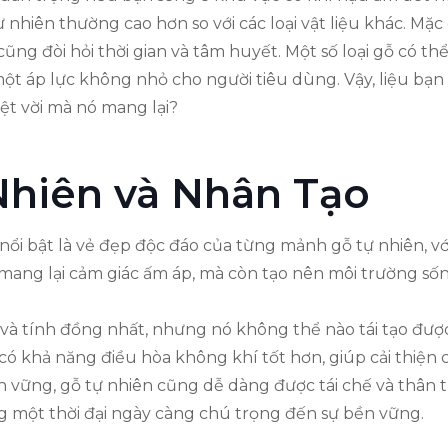
ự nhiên thường cao hơn so với các loại vật liệu khác. Mặc
 cũng đòi hỏi thời gian và tâm huyết. Một số loại gỗ có 
một áp lực không nhỏ cho người tiêu dùng. Vậy, liệu b
ệt vời mà nó mang lại?
Nhiên và Nhân Tạo
u nổi bật là vẻ đẹp độc đáo của từng mảnh gỗ tự nhiên, 
mang lại cảm giác ấm áp, mà còn tạo nên môi trường sống
 và tính đồng nhất, nhưng nó không thể nào tái tạo đượ
n có khả năng điều hòa không khí tốt hơn, giúp cải thiệ
ền vững, gỗ tự nhiên cũng dễ dàng được tái chế và thân 
g một thời đại ngày càng chú trọng đến sự bền vững.