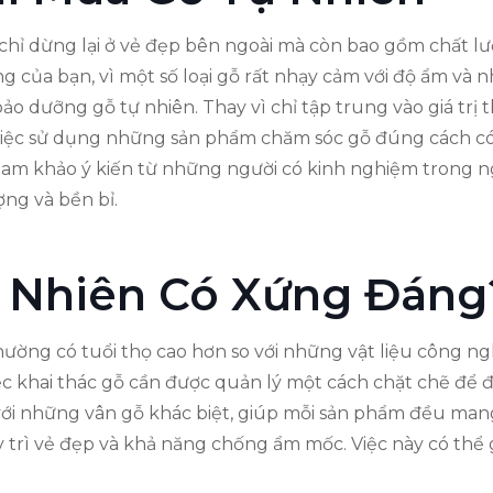
hỉ dừng lại ở vẻ đẹp bên ngoài mà còn bao gồm chất lượ
 của bạn, vì một số loại gỗ rất nhạy cảm với độ ẩm và nh
ảo dưỡng gỗ tự nhiên. Thay vì chỉ tập trung vào giá trị
. Việc sử dụng những sản phẩm chăm sóc gỗ đúng cách có
tham khảo ý kiến từ những người có kinh nghiệm trong 
ng và bền bỉ.
ự Nhiên Có Xứng Đáng
hường có tuổi thọ cao hơn so với những vật liệu công ngh
việc khai thác gỗ cần được quản lý một cách chặt chẽ để
 với những vân gỗ khác biệt, giúp mỗi sản phẩm đều man
 trì vẻ đẹp và khả năng chống ẩm mốc. Việc này có thể g