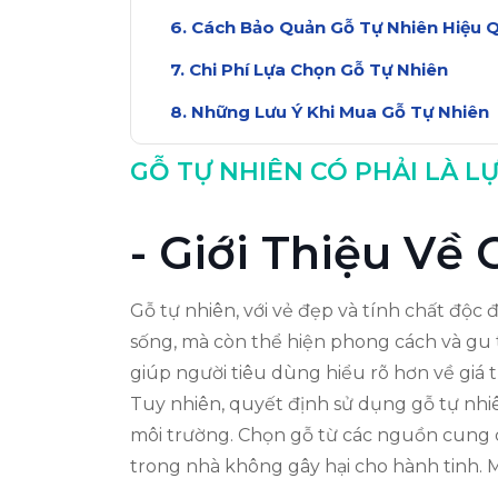
Cách Bảo Quản Gỗ Tự Nhiên Hiệu 
Chi Phí Lựa Chọn Gỗ Tự Nhiên
Những Lưu Ý Khi Mua Gỗ Tự Nhiên
Kết Luận: Gỗ Tự Nhiên Có Xứng Đá
GỖ TỰ NHIÊN CÓ PHẢI LÀ 
- Giới Thiệu Về
Gỗ tự nhiên, với vẻ đẹp và tính chất độc 
sống, mà còn thể hiện phong cách và gu t
giúp người tiêu dùng hiểu rõ hơn về giá t
Tuy nhiên, quyết định sử dụng gỗ tự nhi
môi trường. Chọn gỗ từ các nguồn cung 
trong nhà không gây hại cho hành tinh. 