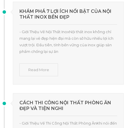
KHÁM PHÁ 7 LỢI ÍCH NỔI BẬT CỦA NỘI
THẤT INOX BỀN ĐẸP
- Giới Thiệu Về Nội Thất InoxNội thất inox không chỉ
mang lại vẻ đẹp hiện đại mà còn sở hữu nhiều lợi ích
vượt trội. Đầu tiên, tính bền vững của inox giúp sản
phẩm chống lại sự ăn
Read More
CÁCH THI CÔNG NỘI THẤT PHÒNG ĂN
ĐẸP VÀ TIỆN NGHI
- Giới Thiệu Về Thi Công Nội Thất Phòng ĂnKhi nói đến