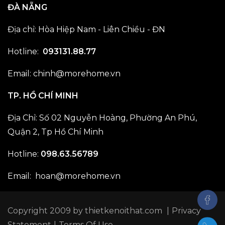
ĐÀ NẴNG
Địa chỉ: Hòa Hiệp Nam - Liên Chiều - ĐN
Hotline:
093131.88.77
Email: chinh@morehome.vn
TP. HỒ CHÍ MINH
Địa Chỉ: Số 02 Nguyễn Hoàng, Phường An Phú,
Quận 2, Tp Hồ Chí Minh
Hotline:
098.63.56789
Email: hoan@morehome.vn
Copyright 2009 by
thietkenoithat.com
|
Privacy
Statement
|
Terms Of Use