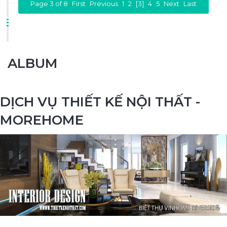
Page 3 of 8
First
Previous
1
2
[3]
4
5
Next
Last
ALBUM
DỊCH VỤ THIẾT KẾ NỘI THẤT -
MOREHOME