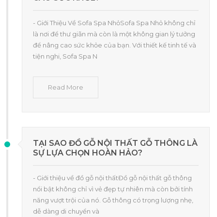
- Giới Thiệu Về Sofa Spa NhỏSofa Spa Nhỏ không chỉ
là nơi để thư giãn mà còn là một không gian lý tưởng
để nâng cao sức khỏe của bạn. Với thiết kế tinh tế và
tiện nghi, Sofa Spa N
Read More
TẠI SAO ĐỒ GỖ NỘI THẤT GỖ THÔNG LÀ
SỰ LỰA CHỌN HOÀN HẢO?
- Giới thiệu về đồ gỗ nội thấtĐồ gỗ nội thất gỗ thông
nổi bật không chỉ vì vẻ đẹp tự nhiên mà còn bởi tính
năng vượt trội của nó. Gỗ thông có trọng lượng nhẹ,
dễ dàng di chuyển và