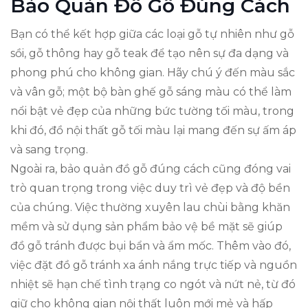
Bảo Quản Đồ Gỗ Đúng Cách
Bạn có thể kết hợp giữa các loại gỗ tự nhiên như gỗ
sồi, gỗ thông hay gỗ teak để tạo nên sự đa dạng và
phong phú cho không gian. Hãy chú ý đến màu sắc
và vân gỗ; một bộ bàn ghế gỗ sáng màu có thể làm
nổi bật vẻ đẹp của những bức tường tối màu, trong
khi đó, đồ nội thất gỗ tối màu lại mang đến sự ấm áp
và sang trọng.
Ngoài ra, bảo quản đồ gỗ đúng cách cũng đóng vai
trò quan trọng trong việc duy trì vẻ đẹp và độ bền
của chúng. Việc thường xuyên lau chùi bằng khăn
mềm và sử dụng sản phẩm bảo vệ bề mặt sẽ giúp
đồ gỗ tránh được bụi bẩn và ẩm mốc. Thêm vào đó,
việc đặt đồ gỗ tránh xa ánh nắng trực tiếp và nguồn
nhiệt sẽ hạn chế tình trạng co ngót và nứt nẻ, từ đó
giữ cho không gian nội thất luôn mới mẻ và hấp