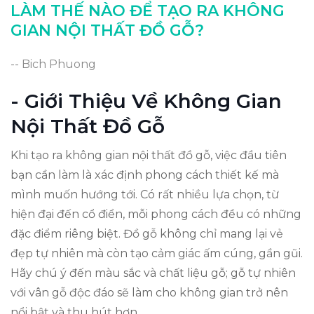
Kết Luận Về Không Gian Nội Thất
LÀM THẾ NÀO ĐỂ TẠO RA KHÔNG
GIAN NỘI THẤT ĐỒ GỖ?
-- Bich Phuong
- Giới Thiệu Về Không Gian
Nội Thất Đồ Gỗ
Khi tạo ra không gian nội thất đồ gỗ, việc đầu tiên
bạn cần làm là xác định phong cách thiết kế mà
mình muốn hướng tới. Có rất nhiều lựa chọn, từ
hiện đại đến cổ điển, mỗi phong cách đều có những
đặc điểm riêng biệt. Đồ gỗ không chỉ mang lại vẻ
đẹp tự nhiên mà còn tạo cảm giác ấm cúng, gần gũi.
Hãy chú ý đến màu sắc và chất liệu gỗ; gỗ tự nhiên
với vân gỗ độc đáo sẽ làm cho không gian trở nên
nổi bật và thu hút hơn.