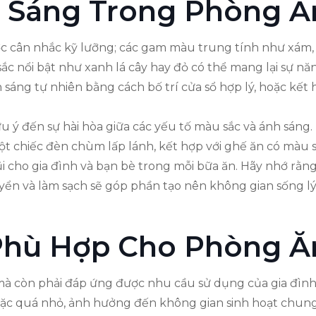
 Sáng Trong Phòng Ă
c cân nhắc kỹ lưỡng; các gam màu trung tính như xám, 
c nổi bật như xanh lá cây hay đỏ có thể mang lại sự nă
áng tự nhiên bằng cách bố trí cửa sổ hợp lý, hoặc kết h
lưu ý đến sự hài hòa giữa các yếu tố màu sắc và ánh sáng
t chiếc đèn chùm lấp lánh, kết hợp với ghế ăn có màu 
 cho gia đình và bạn bè trong mỗi bữa ăn. Hãy nhớ rằng,
yển và làm sạch sẽ góp phần tạo nên không gian sống lý
Phù Hợp Cho Phòng Ă
à còn phải đáp ứng được nhu cầu sử dụng của gia đình
c quá nhỏ, ảnh hưởng đến không gian sinh hoạt chung. 