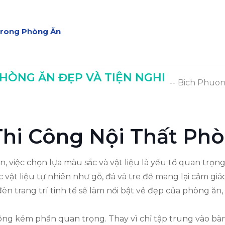
Trong Phòng Ăn
òng Ăn
HÒNG ĂN ĐẸP VÀ TIỆN NGHI
-- Bich Phuo
 Thi Công Nội Thất Ph
ăn, việc chọn lựa màu sắc và vật liệu là yếu tố quan trọ
c vật liệu tự nhiên như gỗ, đá và tre để mang lại cảm gi
đèn trang trí tinh tế sẽ làm nổi bật vẻ đẹp của phòng ăn,
không kém phần quan trọng. Thay vì chỉ tập trung vào b