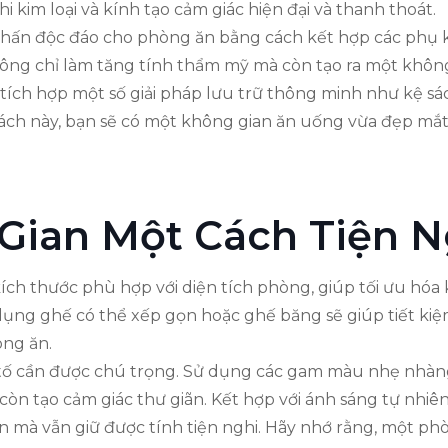
i kim loại và kính tạo cảm giác hiện đại và thanh thoát.
hấn độc đáo cho phòng ăn bằng cách kết hợp các phụ ki
ông chỉ làm tăng tính thẩm mỹ mà còn tạo ra một không
 tích hợp một số giải pháp lưu trữ thông minh như kệ sá
ch này, bạn sẽ có một không gian ăn uống vừa đẹp mắt 
Gian Một Cách Tiện N
ích thước phù hợp với diện tích phòng, giúp tối ưu hóa
dụng ghế có thể xếp gọn hoặc ghế băng sẽ giúp tiết kiệm
òng ăn.
tố cần được chú trọng. Sử dụng các gam màu nhẹ nhàng
còn tạo cảm giác thư giãn. Kết hợp với ánh sáng tự nhiê
an mà vẫn giữ được tính tiện nghi. Hãy nhớ rằng, một p