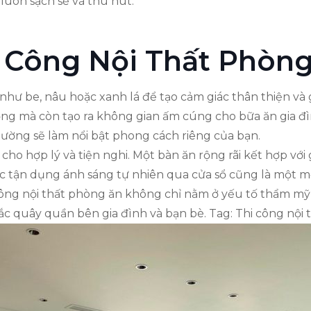
luôn sạch sẽ và thu hút.
i Công Nội Thất Phòn
ư be, nâu hoặc xanh lá để tạo cảm giác thân thiện và gầ
ng mà còn tạo ra không gian ấm cúng cho bữa ăn gia đìn
tường sẽ làm nổi bật phong cách riêng của bạn.
o cho hợp lý và tiện nghi. Một bàn ăn rộng rãi kết hợp vớ
ệc tận dụng ánh sáng tự nhiên qua cửa sổ cũng là một 
công nội thất phòng ăn không chỉ nằm ở yếu tố thẩm mỹ 
c quây quần bên gia đình và bạn bè. Tag: Thi công nội