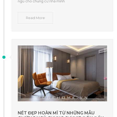
ngủ cho chung cư nhà mình.
Read More
NÉT ĐẸP HOÀN MĨ TỪ NHỮNG MẪU