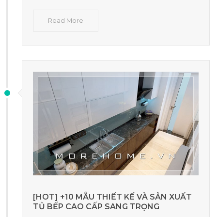
Read More
[HOT] +10 MẪU THIẾT KẾ VÀ SẢN XUẤT
TỦ BẾP CAO CẤP SANG TRỌNG