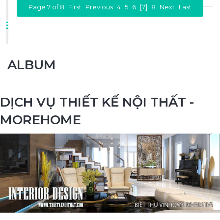
Page 7 of 8
First
Previous
4
5
6
[7]
8
Next
Last
ALBUM
DỊCH VỤ THIẾT KẾ NỘI THẤT -
MOREHOME